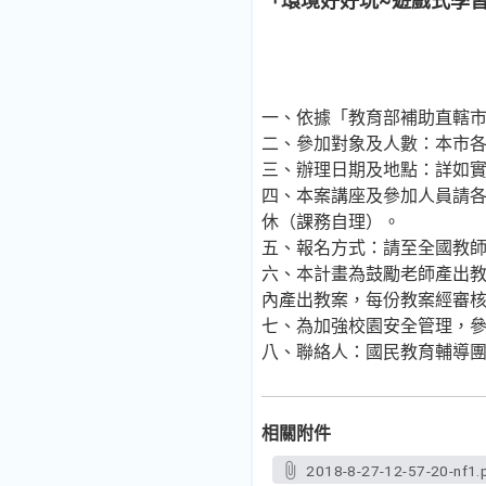
「環境好好玩~遊戲式學
一、依據「教育部補助直轄市
二、參加對象及人數：本市各
三、辦理日期及地點：詳如
四、本案講座及參加人員請
休（課務自理）。
五、報名方式：請至全國教
六、本計畫為鼓勵老師產出
內產出教案，每份教案經審核
七、為加強校園安全管理，
八、聯絡人：國民教育輔導團環
相關附件
2018-8-27-12-57-20-nf1.