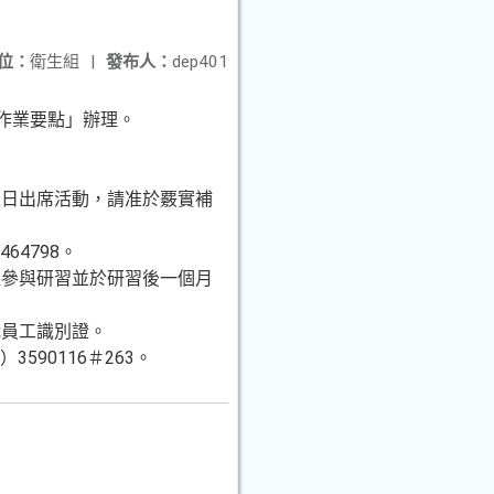
位：
衛生組
|
發布人：
dep401
作業要點」辦理。
假日出席活動，請准於覈實補
64798。
程參與研習並於研習後一個月
職員工識別證。
90116＃263。