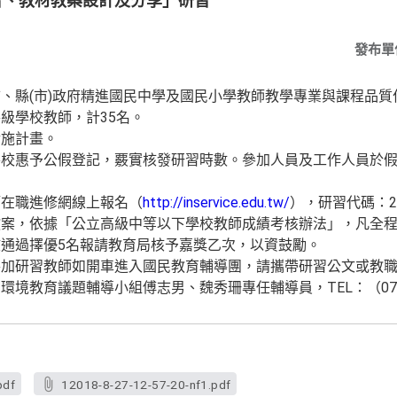
習、教材教案設計及分享」研習
發布單
、縣(市)政府精進國民中學及國民小學教師教學專業與課程品質
級學校教師，計35名。
實施計畫。
各校惠予公假登記，覈實核發研習時數。參加人員及工作人員於
師在職進修網線上報名（
http://inservice.edu.tw/
），研習代碼：24
教案，依據「公立高級中等以下學校教師成績考核辦法」，凡全
通過擇優5名報請教育局核予嘉獎乙次，以資鼓勵。
參加研習教師如開車進入國民教育輔導團，請攜帶研習公文或教
境教育議題輔導小組傅志男、魏秀珊專任輔導員，TEL：（07）35
pdf
12018-8-27-12-57-20-nf1.pdf