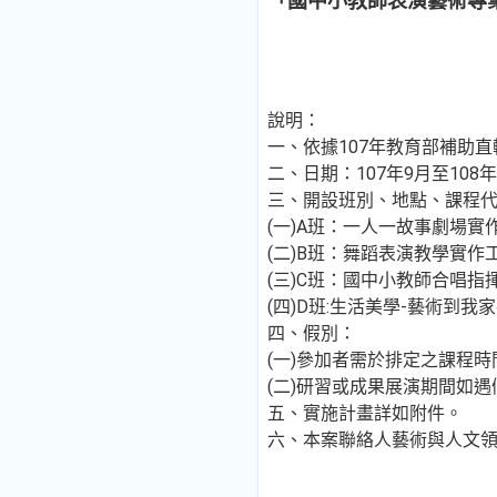
「國中小教師表演藝術專
說明：
一、依據107年教育部補助
二、日期：107年9月至10
三、開設班別、地點、課程
(一)A班：一人一故事劇場實作
(二)B班：舞蹈表演教學實作
(三)C班：國中小教師合唱指揮
(四)D班:生活美學-藝術到我家
四、假別：
(一)參加者需於排定之課程
(二)研習或成果展演期間如
五、實施計畫詳如附件。
六、本案聯絡人藝術與人文領域