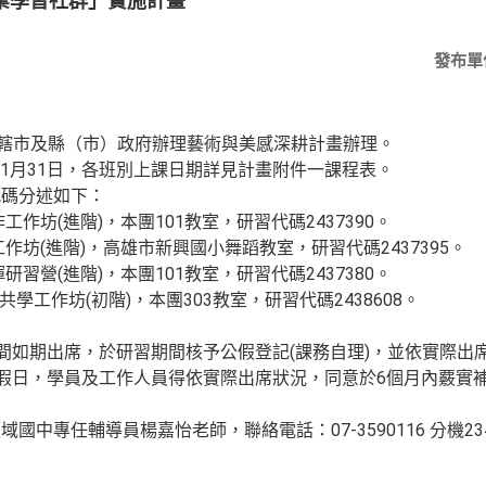
業學習社群」實施計畫
發布單
直轄市及縣（市）政府辦理藝術與美感深耕計畫辦理。
8年1月31日，各班別上課日期詳見計畫附件一課程表。
代碼分述如下：
工作坊(進階)，本團101教室，研習代碼2437390。
工作坊(進階)，高雄市新興國小舞蹈教室，研習代碼2437395。
研習營(進階)，本團101教室，研習代碼2437380。
共學工作坊(初階)，本團303教室，研習代碼2438608。
時間如期出席，於研習期間核予公假登記(課務自理)，並依實際出
遇假日，學員及工作人員得依實際出席狀況，同意於6個月內覈實
國中專任輔導員楊嘉怡老師，聯絡電話：07-3590116 分機23