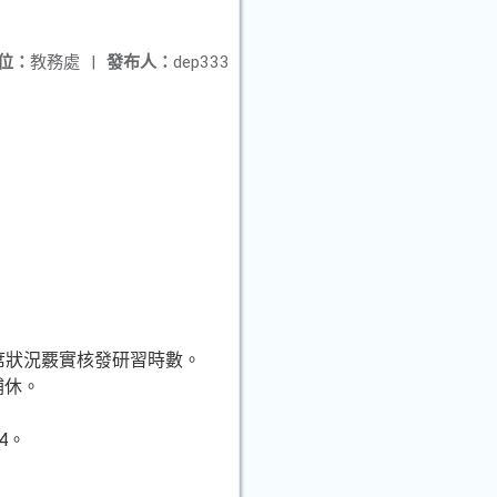
位：
教務處
|
發布人：
dep333
席狀況覈實核發研習時數。
補休。
4。