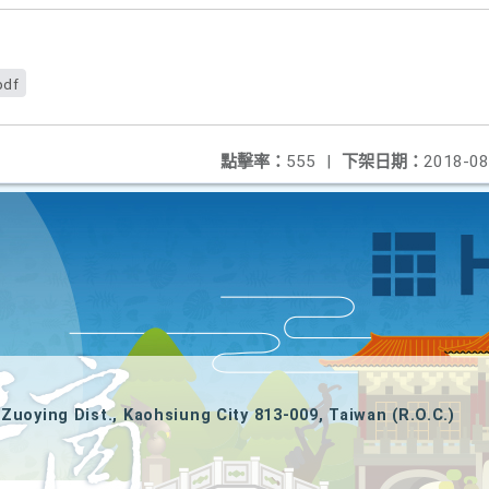
pdf
點擊率：
555
|
下架日期：
2018-08
Zuoying Dist., Kaohsiung City 813-009, Taiwan (R.O.C.)