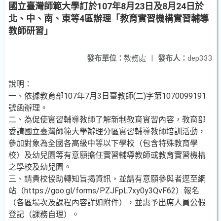
國立臺灣師範大學訂於107年8月23日及8月24日於
北、中、南、東等4區辦理「教育實習機構實習輔導
教師研習」
發布單位：
教務處
|
發布人：
dep333
說明：
一、依據教育部107年7月3日臺教師(二)字第1070099191
號函辦理。
二、為促使實習輔導教師了解新制教育實習內容，教育部
委請國立臺灣師範大學辦理分區實習輔導教師培訓活動，
參加對象為全國各高級中等以下學校（包含特殊教育學
校）及幼兒園等有意願擔任實習輔導教師或教育實習機構
之學校及幼兒園。
三、請貴校協助轉知旨揭資訊，並請有意願參與者逕至網
站（https://goo.gl/forms/PZJFpL7xy0y3QvF62）報名
（各區場次及課程內容詳如附件），並惠予出席人員公假
登記（課務自理）。