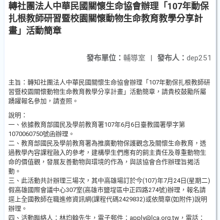
轉社團法人中華民國關懷生命協會辦理「107年動保
扎根教師研習暨校園關懷動物生命教育教學分享計
畫」活動簡章
發布單位：
輔導室
|
發布人：
dep251
主旨：轉知社團法人中華民國關懷生命協會辦理「107年動保扎根教師研
習暨校園關懷動物生命教育教學分享計畫」活動簡章，請貴校鼓勵所屬
踴躍報名參加，請查照。
說明：
一、依據教育部國民及學前教育署107年6月6日臺教國署學字第
1070060750號函辦理。
二、教育部國民及學前教育署為推廣動物保護觀念及關懷生命教育，透
過教學內容課程融入的參考，建構學生們應有的飼主責任及尊重動物生
命的價值觀，發展友善動物與環境的作為，與該協會合作辦理旨揭活
動。
三、此活動共計辦理三場次，其中高雄場訂於今(107)年7月24日(星期二)
假高雄國際會議中心307室(高雄市鹽埕區中正四路274號)辦理，報名請
逕上全國教師在職進修資訊網(課程代碼2429832)或依簡章(如附件)說明
辦理。
四、活動聯絡人：林均翰先生，電子郵件：apply@lca.org.tw，電話：