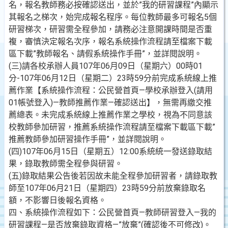
名，報名教師務必按確認送出，並於”我的研習課程”內顯示
其報名之梯次，始完成報名程序。每位教師最多可報名5個
研習梯次，研習需全程參加，請務必注意開課時間是否重
複，審慎決定報名次序，報名系統操作流程請至檔案下載
區下載”教師報名、請假系統操作手冊”，並詳閱說明。
(三)請各校承辦人員107年06月09日（星期六）00時01
分-107年06月12日（星期二）23時59分前完成系統線上推
薦作業【系統操作流程：公民營首頁—學校承辦登入(請用
01帳號登入)—教師推薦作業—確認送出】，無需再繳交推
薦總表。未完成系統線上推薦作業之學校，視為不同意該
校教師參加研習，推薦系統操作流程請至檔案下載區下載”
推薦教師參加研習操作手冊”，並詳閱說明。
(四)107年06月15日（星期五）12:00系統統一發送錄取結
果，錄取教師需全程參與研習。
(五)錄取結果公告後若因故未能全程參加研習者，請錄取教
師至107年06月21日（星期四）23時59分前放棄錄取名
額，不影響日後報名資格。
四、系統操作流程如下：公民營首頁—教師研習登入—我的
研習課程—是否放棄錄取資格—”放棄”(確認後不可修改)。