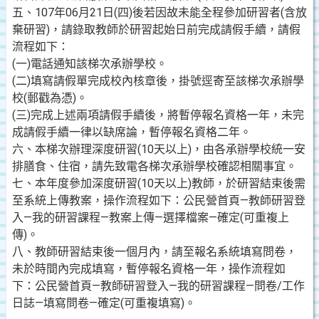
五、107年06月21日(四)後若因故未能全程參加研習者(含放
棄研習)，請錄取教師於研習起始日前完成請假手續，請假
流程如下：
(一)電話通知該梯次承辦學校。
(二)填寫請假單完成校內核章後，掛號逕寄至該梯次承辦學
校(郵戳為憑)。
(三)完成上述兩項請假手續後，將暫停報名資格一年，未完
成請假手續一律以缺席論，暫停報名資格二年。
六、本梯次辦理深度研習(10天以上)，由各承辦學校統一安
排膳食、住宿，請先致電各梯次承辦學校確認相關事宜。
七、本年度參加深度研習(10天以上)教師，於研習結束後需
至系統上傳教案，操作流程如下：公民營首頁—教師研習登
入—我的研習課程—教案上傳—選擇檔案—確定(可重複上
傳)。
八、教師研習結束後一個月內，請至報名系統填寫問卷，
未於時間內完成填寫，暫停報名資格一年，操作流程如
下：公民營首頁—教師研習登入—我的研習課程—問卷/工作
日誌—填寫問卷—確定(可重複填寫)。