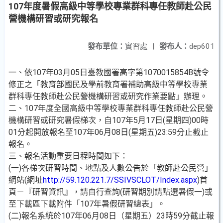
107年度暑假高級中等學校專業群科專任教師赴公民
營機構研習或研究報名
發布單位：
實習處
|
發布人：
dep601
一、依107年03月05日臺教國署高字第1070015854B號令
修正之「教育部國民及學前教育署補助高級中等學校專業
群科專任教師赴公民營機構研習或研究作業要點」辦理。
二、107年度全國高級中等學校專業群科專任教師赴公民營
機構研習或研究暑假梯次，自107年5月17日(星期四)00時
01分起開放報名至107年06月08日(星期五)23:59分止截止
報名。
三、報名活動重要日程時間如下：
(一)各梯次研習時間、地點及人數公告於「教師赴公民營」
網站(網址
http://59.120.221.7/SSIVSCLOT/Index.aspx
)首
頁－『研習資訊』，請自行查詢(研習期別請點選暑假一)或
至下載區下載附件「107年暑假研習總表」。
(二)報名系統於107年06月08日（星期五）23時59分截止報