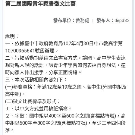
第二屆國際青年家書徵文比賽
發布單位：
教務處
|
發布人：
dep333
說明：
一、依據臺中市政府教育局107年4月30日中市教高字第
10700365641號函辦理。
二、旨揭活動期藉由文章書寫方式，讓國、高中學生表達
想對親人說的話語，讓青少年學習如何表達自身想法，適
時向家人伸出援手，分享正面情緒。
三、本次活動相關內容如下：
(一)參賽資格：年滿12歲至19歲之國、高中生(分國中組及
高中組)。
(二)徵文比賽標準及形式：
１、以中文方式並用稿紙撰寫。
２、字數：國中組以400字至600字之間(含標點符號)，高
中組以600字至800字之間(含標點符號)，至少三至四個段
落。