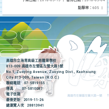
下架日期：
2018-05-15
|
發佈日期：
2018-05-04
點擊率：
605
|
高雄市立海青高級工商職業學校
813-009 高雄市左營區左營大路1號
No.1, Zuoying Avenue, Zuoying Dist., Kaohsiung
City 813-009, Taiwan (R.O.C.)
聯絡電話
07-5819155
|
傳真
07-5810087
電子信箱
最後更新
2019-11-26
總瀏覽人次
28813941