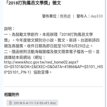
「2018打狗鳳邑文學獎」徵文
發布單位：
教務處
|
發布人：
dep333
說明：
一、為鼓勵文學創作，本局辦理「2018打狗鳳邑文學
獎」，今年度徵文類別分小說、散文、新詩、台語新詩四
類及高雄獎，收件日期為即日起至107年6月29日止。
二、隨函檢附活動海報圖檔及徵文簡章電子檔各一份，並
請連結本局網站（網址：
http://www.khcc.gov.tw/rwd_home02.aspx?
ID=$5101&IDK=2&EXEC=D&DATA=41866&AP=$5101_HIST
0^$5101_PN-1）協助宣傳。
相關附件
2018-5-4-11-13-55-nf1.doc