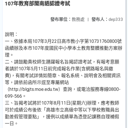
107年教育部閩南語認證考試
發布單位：
教務處
|
發布人：
dep333
說明：
一、依據本局107年3月22日高市教小字第10731760800號
函續辦及本市107年度國民中小學本土教育整體推動方案辦
理。
二、請鼓勵貴校師生踴躍報名旨揭認證考試，有報考意願
者請於107年5月11日前完成報名作業(含網路報名與繳
費)，有關考試詳情如簡章、報名系統、說明會及相關資訊
等，請依前函所示逕至專屬網站
（http://blgjts.moe.edu.tw）查詢，或電洽服務專線0800-
699-566。
三、旨揭考試將於107年8月11日(星期六)辦理，應考教師
可於成績公布後依「高雄市立高級中等以下學校教職員出
勤差假管理要點」，援例以成績單為憑登記課務自理補假
一日。