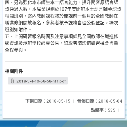
四、另為強化本市師生本土語言能力，提升閩客原語言認
證通過人數，本局業規劃於107年度開辦本土語言輔導認證
相關班別，案內教師課程將於開課前一個月於全國教師在
職進修網開放報名，參與者核予課務自理公假登記，場次
班別如附件。
五、上開研習報名時間及注意事項詳見全國教師在職進修
網資訊及承辦學校網頁公告。錄取者請珍惜研習機會盡量
全程參與。
相關附件
2018-5-4-10-58-58-nf1.pdf
下架日期：
2018-05-15
|
發佈日期：
2018-05-04
點擊率：
535
|