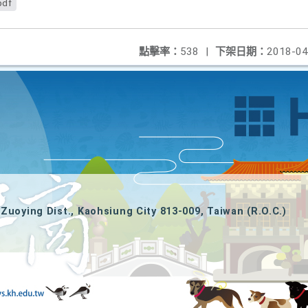
pdf
點擊率：
538
|
下架日期：
2018-04
Zuoying Dist., Kaohsiung City 813-009, Taiwan (R.O.C.)