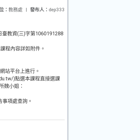
位：
教務處
|
發布人：
dep333
教資(三)字第1060191288
習課程內容詳如附件。
等皆在網站平台上進行。
du.tw/)點選本課程直接選課
所魏小姐：
）公告事項處查詢。