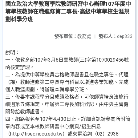
國立政治大學教育學院教師研習中心辦理107年度中
等學校教師在職進修第二專長-高級中等學校生涯規
劃科學分班
發布單位：
教務處
|
發布人：
dep333
說明：
一、依教育部107年3月6日臺教師(三)字第1070029456號
函核定辦理。
二、為提供中等學校具合格教師證書且在職之專任、代理
（課）教師進修第二專長專門科目以增進專業知能、完成
個人職涯規劃，特辦理本輔導學分班。
三、修畢本課程學分且成績及格者，可依師資培育法施行
細則第五條規定，申辦第二專長加科登記，由中央主管機
關發給教師證書。
四、網路報名至107年4月30日止。詳細資訊請參閱所附簡
章內容或至本校教師研習中心網頁/招生訊息
（http://tisec.nccu.edu.tw）或來電洽詢（02）2938-