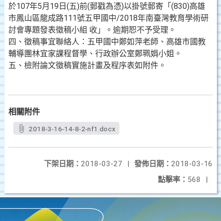
於107年5月19日(五)前(郵戳為憑)以掛號郵寄「(830)高雄
市鳳山區龍成路111號五甲國中/2018年南臺灣教育學術研
討會專題發表徵稿小組 收」。逾期恕不予受理。
四、徵稿事宜聯絡人：五甲國中鄭如萍老師、高雄市國教
輔導團林宜家課程督學、行政辦公室鄭珮娟小姐。
五、檢附論文徵稿實施計畫及程序表如附件。
相關附件
2018-3-16-14-8-2-nf1.docx
下架日期：
2018-03-27
|
發佈日期：
2018-03-16
點擊率：
568
|