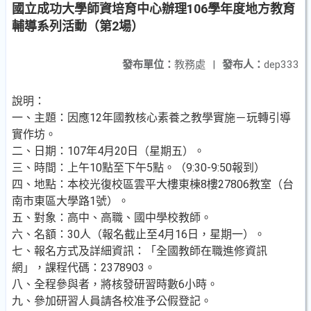
國立成功大學師資培育中心辦理106學年度地方教育
輔導系列活動（第2場）
發布單位：
教務處
|
發布人：
dep333
說明：
一、主題：因應12年國教核心素養之教學實施－玩轉引導
實作坊。
二、日期：107年4月20日（星期五）。
三、時間：上午10點至下午5點。（9:30-9:50報到）
四、地點：本校光復校區雲平大樓東棟8樓27806教室（台
南市東區大學路1號）。
五、對象：高中、高職、國中學校教師。
六、名額：30人（報名截止至4月16日，星期一）。
七、報名方式及詳細資訊：「全國教師在職進修資訊
網」，課程代碼：2378903。
八、全程參與者，將核發研習時數6小時。
九、參加研習人員請各校准予公假登記。