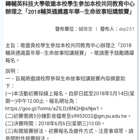
轉輔英科技大學敬邀本校學生參加本校共同教育中心
辦理之「2018輔英通識嘉年華--生命故事短講競賽」
發布單位：
輔導室
|
發布人：
dep251
主旨：敬邀貴校學生參加本校共同教育中心辦理之「2018
輔英通識嘉年華--生命故事短講競賽」，敬請惠予鼓勵踴躍
報名。
說明：
一、旨揭將邀請校際參與生命故事短講競賽內容摘要如
下：
(一)本活動初賽採線上報名，自即日起至2018年5月14日(星
期一)中午12:00止，報名網址為：
https://goo.gl/forms/aZlLDz8NQHjbsNjw1。
(二)初賽需將5分鐘影音檔寄至s9953032@gm.pu.edu.tw。
(二)決賽時間：2018年6月6日(星期三)13:00。
(三)有關競賽辦法、初賽報名及繳件方式、注意事項等，請
參閱附件競賽辦法。