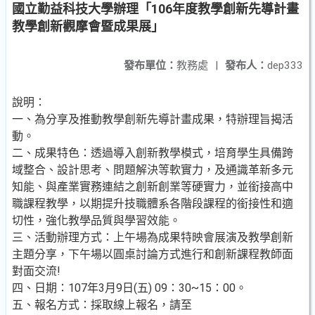
國立勤益科技大學辦理「106年度教學創新先導計畫
教學創新觀摩會暨成果展」
發布單位：
教務處
|
發布人：
dep333
說明：
一、為分享及推動教學創新先導計畫成果，特辦理旨揭活
動。
二、成果特色：透過導入創新教學模式，培育學生具備跨
域整合、設計思考、問題解決等軟實力，及通識革新多元
知能、與產業實務連結之創新創業等硬實力，並銜接高中
職課程教學，以期提升技職體系各階段課程的銜接性和適
切性，強化教學品質與學習效能。
三、活動辦理方式：上午場為成果特映會展演及教學創新
主題分享，下午場以圓桌討論方式進行和創新課程教師面
對面交流!
四、日期：107年3月9日(五) 09：30~15：00。
五、報名方式：採取線上報名，請至