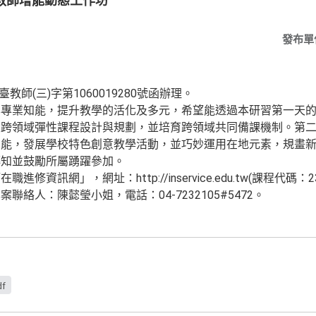
教師增能動態工作坊
發布單
教師(三)字第1060019280號函辦理。
學專業知能，提升教學的活化及多元，希望能透過本研習第一天
及跨領域彈性課程設計與規劃，並培育跨領域共同備課機制。第
知能，發展學校特色創意教學活動，並巧妙運用在地元素，規畫
轉知並鼓勵所屬踴躍參加。
訊網」，網址：http://inservice.edu.tw(課程代碼：231
絡人：陳懿瑩小姐，電話：04-7232105#5472。
df