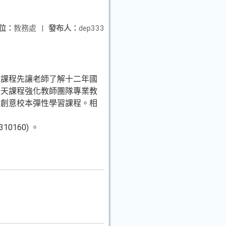
位：
教務處
|
發布人：
dep333
的課程先讓老師了解十二年國
二天課程強化教師團隊專業教
新創意校本彈性學習課程。相
0160) 。