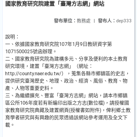
國家教育研究院建置「臺灣方志網」網站
發布單位：
教務處
|
發布人：
dep333
說明：
一、依據國家教育研究院107年1月9日教研資字第
1071500025號函辦理。
二、國家教育研究院為建構多元、分享及便利的本土教育
研究環境，建置「臺灣方志網」（網址：
http://county.naer.edu.tw/），蒐集各縣市鄉鎮區的史志，
提供研究臺灣歷史、地理、政治、經濟、風俗、教育、物
產、人物等重要史料。
三、為繼續擴充、豐富「臺灣方志網」網站，請本市鄉鎮
區公所106年度若有新編印出版之方志(數位檔)，請授權國
家教育研究院典藏及建置網頁(授權書如附件)，俾利鄉土教
育學者研究與有興趣的民眾透過該網站參考運用及全文下
載。