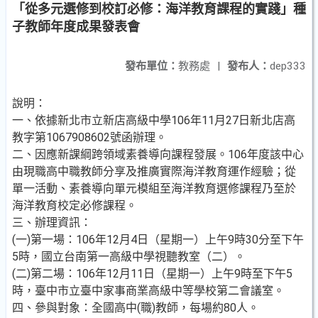
「從多元選修到校訂必修：海洋教育課程的實踐」種
子教師年度成果發表會
發布單位：
教務處
|
發布人：
dep333
說明：
一、依據新北市立新店高級中學106年11月27日新北店高
教字第1067908602號函辦理。
二、因應新課綱跨領域素養導向課程發展。106年度該中心
由現職高中職教師分享及推廣實際海洋教育運作經驗；從
單一活動、素養導向單元模組至海洋教育選修課程乃至於
海洋教育校定必修課程。
三、辦理資訊：
(一)第一場：106年12月4日（星期一）上午9時30分至下午
5時，國立台南第一高級中學視聽教室（二）。
(二)第二場：106年12月11日（星期一）上午9時至下午5
時，臺中市立臺中家事商業高級中等學校第二會議室。
四、參與對象：全國高中(職)教師，每場約80人。