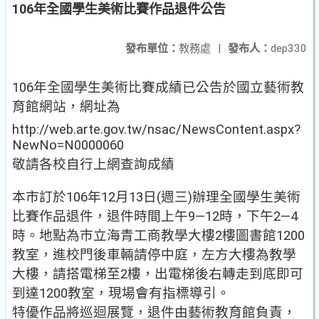
106年全國學生美術比賽作品退件公告
發布單位：
教務處
|
發布人：
dep330
106
年全國學生美術比賽成績已公告於國立藝術教
育館網站，網址為
http://web.arte.gov.tw/nsac/NewsContent.aspx?
NewNo=N0000060
敬請各校自行上網查詢成績
本市訂於
106
年
12
月
13
日
(
週三
)
辦理全國學生美術
比賽作品退件，退件時間上午
9—12
時，下午
2—4
時。地點為市立海青工商教學大樓
2
樓圖書館
1200
教室，進校門後車輛請停中庭，左方大樓為教學
大樓，請搭電梯至
2
樓，出電梯後右轉走到底即可
到達
1200
教室，現場會有指標導引。
特優作品將巡迴展覽，退件由藝術教育館負責，