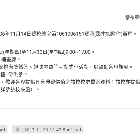
發布單
年11月14日暨校總字第1061006151號函(影本如附件)辦理。
(星期四)至11月30日(星期四)9:00~17:00。
1樓畫廊。
容安排有獎徵答、趣味尋寶等互動式小活動，以鼓勵各界觀展。
檔1份供參。
料，歡迎各界提供具有典藏價值之該校校史檔案資料；該校亦提
請詳參該校來函）。
pdf
12017-11-23-13-47-5-nf1.pdf