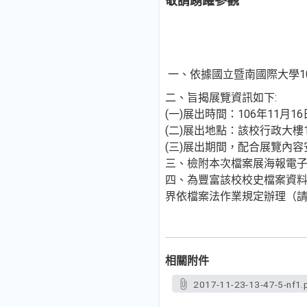
敬請踴躍參觀
一、依據國立暨南國際大學106
二、旨揭展覽資訊如下:
(一)展出時間：106年11月16日
(二)展出地點：該校行政大樓
(三)展出期間，配合展覽內
三、檢附本次檔案展海報電子
四、為豐富該校校史檔案資
界依檔案法作業規定辦理（
相關附件
2017-11-23-13-47-5-nf1.