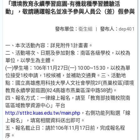
「環境教育永續學習庭園-有機栽種學習體驗活
動」，敬請踴躍報名並准予參與人員公（差）假參與
發布單位：
衛生組
|
發布人：
dep401
一、本次活動內容：詳見附件1計畫書。
二、活動場次、日期及參加對象：南區各級學校，以校為
單位，以學生為主體。
(一)學生場：106年11月27日(一) 10:00~15:30，以校為單
位接受1校申請，1校候補，並補助交通費。三、活動地
點：國立高雄應用科技大學人文社會學院2F(燕巢校區)環境
教育永續學習庭園(824高雄市燕巢區深中路58號)。
四、報名方式：一律線上報名，請至「教育部技職校院南
區區域教學資源中心」平台
http://sttlrc.kuas.edu.tw/main.php
，右側功能列點選「線
上報名」，填寫相關資料送出即可。
五、報名截止日：請於106年11月17日前，完成報名程
序。