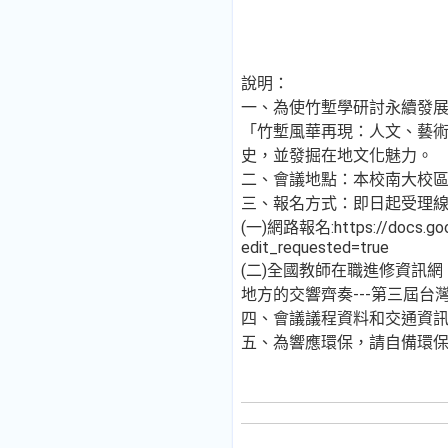
說明：
一、為使竹塹學研討永續發
「竹塹風華再現：人文、藝
史，並發掘在地文化魅力。
二、會議地點：本校南大校區教
三、報名方式：即日起受理線
(一)網路報名:https://docs.go
edit_requested=true
(二)全國教師在職進修資訊網：http
地方的交響齊奏---第三屆
四、會議議程資料和交通資訊網址:https
五、為響應環保，請自備環