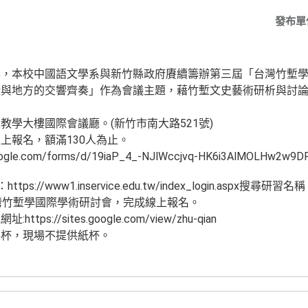
發布單
展，本校中國語文學系與新竹縣政府賡續籌辦第三屆「台灣竹塹
術與地方的交響齊奏」作為會議主題，藉竹塹文史藝術研析與討
學大樓國際會議廳。(新竹市南大路521號)
上報名，額滿130人為止。
ogle.com/forms/d/19iaP_4_-NJlWccjvq-HK6i3AlMOLHw2w9D
s://www1.inservice.edu.tw/index_login.aspx
台灣竹塹學國際學術研討會，完成線上報名。
://sites.google.com/view/zhu-qian
保杯，現場不提供紙杯。