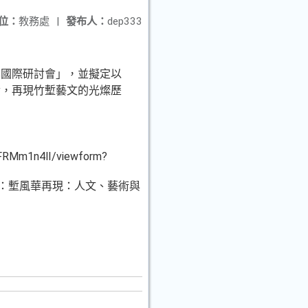
位：
教務處
|
發布人：
dep333
學國際研討會」，並擬定以
論，再現竹塹藝文的光燦歷
FRMm1n4lI/viewform?
搜尋研習名稱：塹風華再現：人文、藝術與