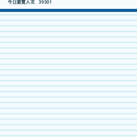
今日瀏覽人次
39301