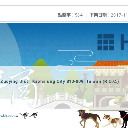
點擊率：
564
|
下架日期：
2017-11
Zuoying Dist., Kaohsiung City 813-009, Taiwan (R.O.C.)