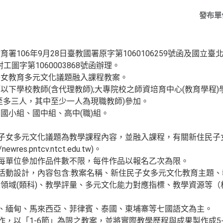
發布單
署106年9月28日臺教國署原字第1060106259號函及國立
工圖字第1060003868號函辦理。
子女教育多元文化議題融入課程教案。
以下學校教師(含代理教師);大專院校之師資培育中心(教育學程
至多三人，其中至少一人為現職教師)參加。
國小組、國中組、高中(職)組。
民子女多元文化議題為教學課程內容，並融入課程，有關新住民
es.pntcv.ntct.edu.tw)。
，每單位參加作品件數不限，每件作品以報名乙次為限。
學活動設計，內容包含:教案名稱、新住民子女多元文化教育主題
領域(類科)、教學評量、多元文化能力對應指標、教學資源等
尼、緬甸、馬來西亞、菲律賓、泰國、東埔寨等七國語文為主。
作，以「1-6節」為限之教案，並將實際教學歷程與成果製作成5-