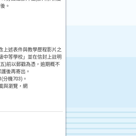
之後。
內含上述表件與教學歷程影片之
高級中等學校」並在信封上註明
期五)前以郵戳為憑，逾期概不
保護後再寄出。
分機703)。
載與瀏覽，網