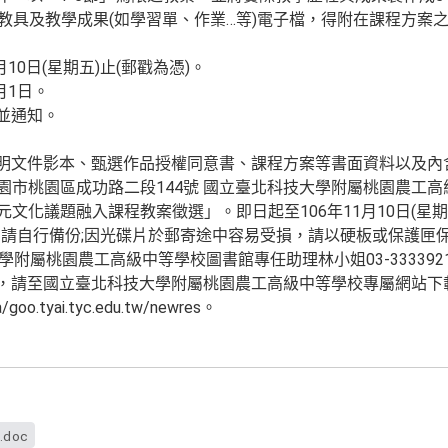
。輔助教具及教學成果(如學習單、作業…等)電子檔，得附在課程方案
月10日(星期五)止(郵戳為憑)。
月1日。
並通知。
証明文件影本、甄選作品授權同意書、課程方案等書面資料以及
桃園市桃園區成功路二段144號 國立臺北科技大學附屬桃園農工
元文化議題融入課程教案徵選」。即日起至106年11月10日(星
請自行備份;因光碟片於郵寄途中容易受損，請以硬板或保護匣
學附屬桃園農工高級中等學校圖書館專任助理林小姐03-3333921(
式，請至國立臺北科技大學附屬桃園農工高級中等學校專屬網站下
a/goo.tyai.tyc.edu.tw/newres。
.doc