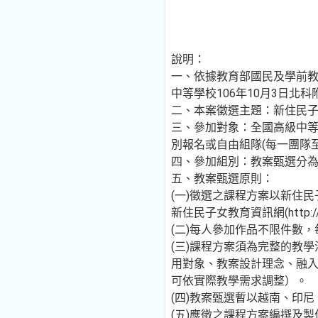
說明：
一、依據教育部國民及學前教育
中等學校106年10月3日北科附
二、本案徵選主題：新住民
三、參加對象：全國高級中等
別報名或自由組隊(每一團隊
四、參加組別：教案甄選分為
五、教案甄選原則：
(一)徵選之課程方案以新住
新住民子女教育資訊網(http://newr
(二)每人參加作品不限件數
(三)課程方案須為完整的教
用對象、教案設計理念、融入
可依實際教學需求調整）。
(四)教案甄選暫以越南、印
(五)應徵之課程方案編撰及製