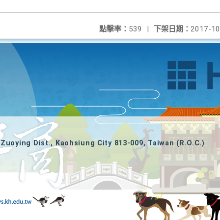
點擊率：
539
|
下架日期：
2017-10
Zuoying Dist., Kaohsiung City 813-009, Taiwan (R.O.C.)