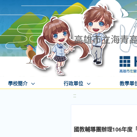
高雄市立海青
學校簡介
行政單位
教學單
:::
國教輔導團辦理106年