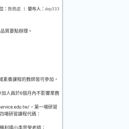
位：
教務處
|
發布人：
dep333
學品質要點辦理。
領域素養課程的教師皆可參加，
參加人員於6個月內不影響業務
ce.edu.tw/，第一場研習
、第四場研習課程代碼：
147；勝利國小李思瑩老師：