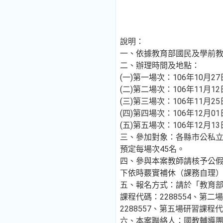
說明：
一、依據教育部國民及學前
二、辦理時間及地點：
(一)第一場次：106年10月2
(二)第二場次：106年11月1
(三)第三場次：106年11月2
(四)第四場次：106年12月0
(五)第五場次：106年12月13
三、參加對象：各縣市公私立
預定每場次45名。
四、參與本案教師請核予公假
下依時覈實補休（課務自理
五、報名方式：請於「教育部全國教
課程代碼：2288554、第二
2288557、第五場研習課程代
六、本案聯絡人：國教輔導團黃莉琪老