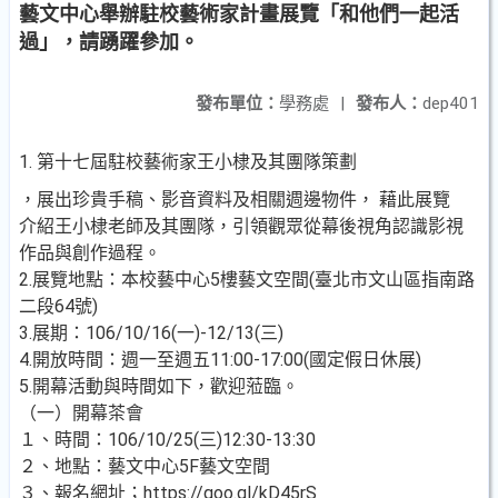
藝文中心舉辦駐校藝術家計畫展覽「和他們一起活
過」，請踴躍參加。
發布單位：
學務處
|
發布人：
dep401
1. 第十七屆駐校藝術家王小棣及其團隊策劃
，展出珍貴手稿、影音資料及相關週邊物件， 藉此展覽
介紹王小棣老師及其團隊，引領觀眾從幕後視角認識影視
作品與創作過程。
2.展覽地點：本校藝中心5樓藝文空間(臺北市文山區指南路
二段64號)
3.展期：106/10/16(一)-12/13(三)
4.開放時間：週一至週五11:00-17:00(國定假日休展)
5.開幕活動與時間如下，歡迎蒞臨。
（一）開幕茶會
１、時間：106/10/25(三)12:30-13:30
２、地點：藝文中心5F藝文空間
３、報名網址；https://goo.gl/kD45rS