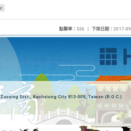
df
點擊率：
526
|
下架日期：
2017-09
Zuoying Dist., Kaohsiung City 813-009, Taiwan (R.O.C.)