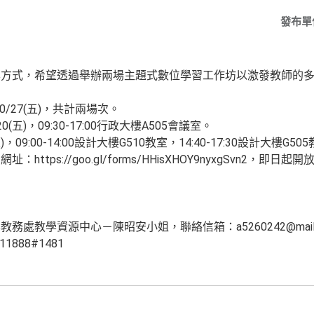
發布單
學方式，希望透過舉辦兩場主題式數位學習工作坊以激發教師的
10/27(五)，共計兩場次。
五)，09:30-17:00行政大樓A505會議室。
00-14:00設計大樓G510教室，14:40-17:30設計大樓G50
tps://goo.gl/forms/HHisXHOY9nyxgSvn2，即日起
源中心－陳昭安小姐，聯絡信箱：a5260242@mail.dyu.
88#1481