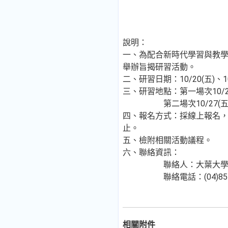
說明：
一、為配合新時代學習與教
舉辦旨揭研習活動。
二、研習日期：10/20(五)、
三、研習地點：第一場次10/20(
第二場次10/27(五)，09:
四、報名方式：採線上報名，網址：ht
止。
五、檢附相關活動議程。
六、聯絡資訊：
聯絡人：大葉大學教務處教學資
聯絡電話：(04)85118
相關附件