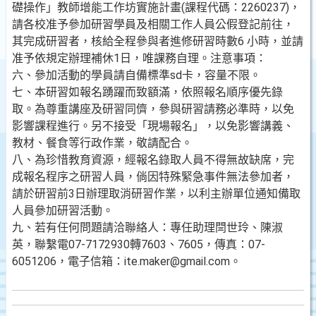
礎操作」教師增能工作坊實施計畫(課程代碼：2260237)，
請各校准予參加研習學員及相關工作人員公假登記前往，
其完成研習者，核給全程參與者進修研習時數6 小時，並請
准予依規定辦理補休1日，唯課務自理。注意事項：
六、參加活動的學員請自備標準sd卡，容量不限。
七、本研習如報名踴躍而致額滿，依照報名順序優先錄
取。為尊重講座及研習同儕，參與研習請務必準時，以免
影響課程進行。另不接受「現場報名」，以免影響講義、
教材、餐食等行政作業，敬請配合。
八、為珍惜教育資源，經報名錄取人員不得無故缺席，完
成報名程序之研習人員，倘因特殊緊急事件無法參加者，
請於研習前3日辦理取消研習作業，以利主辦單位通知備取
人員參加研習活動。
九、若有任何問題請洽聯絡人：專任助理閆世玲、陳淑
英，聯繫電07-7172930轉7603、7605，傳真：07-
6051206，電子信箱：ite.maker@gmail.com。