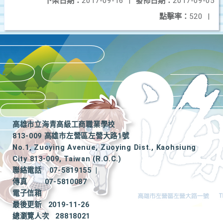
下架日期：
2017-09-16
|
發佈日期：
2017-09-05
點擊率：
520
|
高雄市立海青高級工商職業學校
813-009 高雄市左營區左營大路1號
No.1, Zuoying Avenue, Zuoying Dist., Kaohsiung
City 813-009, Taiwan (R.O.C.)
聯絡電話
07-5819155
|
傳真
07-5810087
電子信箱
最後更新
2019-11-26
總瀏覽人次
28818021