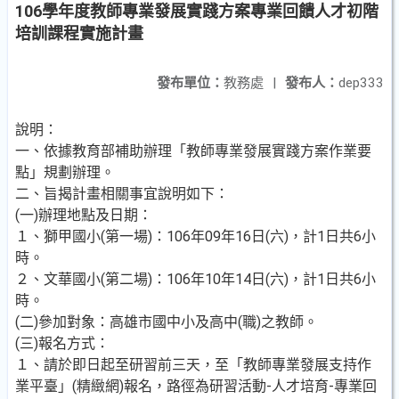
106學年度教師專業發展實踐方案專業回饋人才初階
培訓課程實施計畫
發布單位：
教務處
|
發布人：
dep333
說明：
一、依據教育部補助辦理「教師專業發展實踐方案作業要
點」規劃辦理。
二、旨揭計畫相關事宜說明如下：
(一)辦理地點及日期：
１、獅甲國小(第一場)：106年09年16日(六)，計1日共6小
時。
２、文華國小(第二場)：106年10年14日(六)，計1日共6小
時。
(二)參加對象：高雄市國中小及高中(職)之教師。
(三)報名方式：
１、請於即日起至研習前三天，至「教師專業發展支持作
業平臺」(精緻網)報名，路徑為研習活動-人才培育-專業回