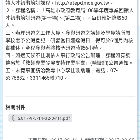
饋人才初階培訓課程，http://atepd.moe.gov.tw。
２、課程名稱：「高雄市政府教育局106學年度專業回饋人
才初階培訓研習(第一場)、(第二場)」，每班預計錄取60
人。
三、辦理研習之工作人員、參與研習之講師及學員請所屬
學校惠予公假登記，研習當日適逢假日，得可於6個月內核
實補休，全程參與者將核予研習時數6小時。
四、如遇天候不佳則依人事行政局公告辦理，課程如有調
整另於「教師專業發展支持作業平臺」(精緻網)公告通知。
五、未竟事宜請洽教專中心李佳璇助理，電話：07-
5376832、3311465轉710。
相關附件
2017-9-5-14-32-0-nf1.pdf