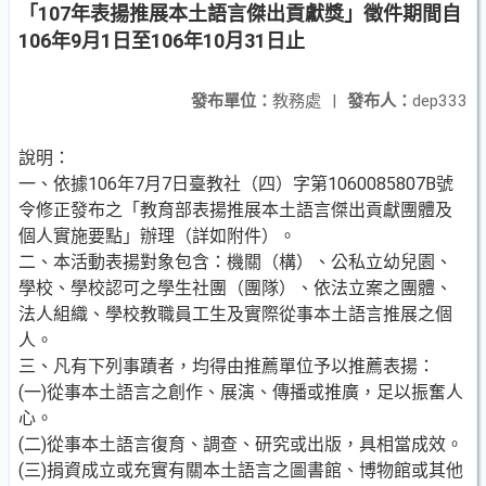
「107年表揚推展本土語言傑出貢獻獎」徵件期間自
106年9月1日至106年10月31日止
發布單位：
教務處
|
發布人：
dep333
說明：
一、依據106年7月7日臺教社（四）字第1060085807B號
令修正發布之「教育部表揚推展本土語言傑出貢獻團體及
個人實施要點」辦理（詳如附件）。
二、本活動表揚對象包含：機關（構）、公私立幼兒園、
學校、學校認可之學生社團（團隊）、依法立案之團體、
法人組織、學校教職員工生及實際從事本土語言推展之個
人。
三、凡有下列事蹟者，均得由推薦單位予以推薦表揚：
(一)從事本土語言之創作、展演、傳播或推廣，足以振奮人
心。
(二)從事本土語言復育、調查、研究或出版，具相當成效。
(三)捐資成立或充實有關本土語言之圖書館、博物館或其他