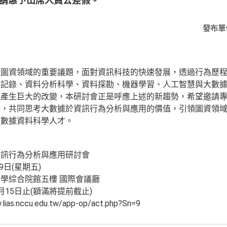
並請惠予出席人員公差假。
發布單
是圖資領域的重要議題，面對資訊科技的快速發展，透過行為歷
程記錄、資料分析科學、資料探勘、機器學習、人工智慧與大數
上產生巨大的改變，本研討會正是呼應上述的新趨勢，希望邀請
來，共同思考大數據於資訊行為分析與應用的價值，引領圖資領
大數據資料科學人才。
資訊行為分析與應用研討會
9日(星期五)
學綜合院館五樓 國際會議廳
15日止(額滿將提前截止)
.nccu.edu.tw/app-op/act.php?Sn=9