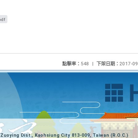
pdf
點擊率：
548
|
下架日期：
2017-09
Zuoying Dist., Kaohsiung City 813-009, Taiwan (R.O.C.)