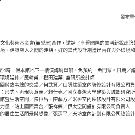
。
發布單
文化藝術基金會(無醛屋)合作，邀請了享譽國際的臺灣新銳建
環境、建築與人之間的連結，好的當代設計創造出內在與外環境
至4時，假本館地下一樓演講廳舉辦，免預約，免門票。日期／
的理性與環境延伸／羅耕甫／橙田建築│室研所設計師
屋重生：氛圍與故事線的交錯／何武賢／山隱建築室內裝修設計有限公司
築如何說話：形式、再現與意義／賴仕堯／國立臺灣大學建築與城鄉研究
計人穿梭旅館暨生活空間／陳桓昌、陳藝方／米桓室內裝修設計有限公司
華人設計的力量，站上國際舞台／張祥鎬／伊太空間設計有限公司負責人
塑城市未來的居住生活願景與想像／張清平／天坊室內計劃有限公司總設