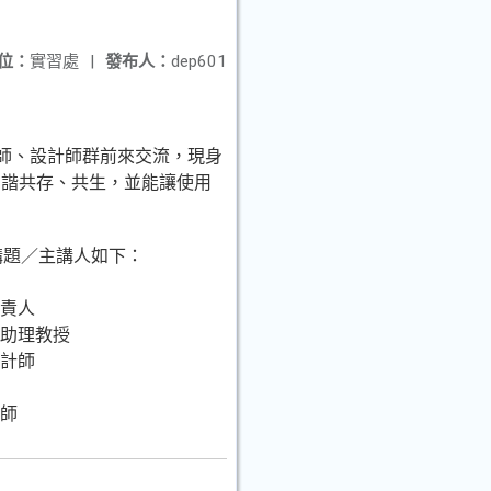
位：
實習處
|
發布人：
dep601
築師、設計師群前來交流，現身
和諧共存、共生，並能讓使用
講題／主講人如下：
負責人
所助理教授
設計師
計師