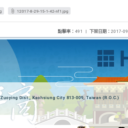
g
12017-8-29-15-1-42-nf1.jpg
點擊率：
491
|
下架日期：
2017-09
Zuoying Dist., Kaohsiung City 813-009, Taiwan (R.O.C.)