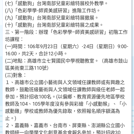
(七)「感動狗」台灣南部兒童彩繪特展校外教學。
(八)「色彩學學-師資美感研習」進階工作坊。
(九)「感動狗」台灣南部兒童彩繪特展撤展。
(十)「感動狗」台灣南部兒童彩繪特展之成果。
三、第一階段：辦理「色彩學學–師資美感研習」初階工作
坊課程：
(一)時間：106年9月23日（星期六）-24日（星期日）9:00-
16:00，共2天，合計12小時。
(二)地點：高雄市立七賢國民中學視聽教室。（高雄市鼓山
區美術東三路110號）
(三)對象：
１、高雄市公立國小藝術與人文領域任課教師或有興趣之
教師，鼓勵班級藝術與人文領域任課教師與級任老師一起
參加，預計招收100名。(以偏鄉、教育資源優先地區學校
教師及104、105學年度沒有參與彩繪「小感動猴」、「小
感動雞」學校或教師為優先錄取，依照報名順序額滿為
止。)
２、嘉義縣、嘉義市、台南市、屏東縣、澎湖縣公立國小
教師統一向學學文化創意基金會報名參加，預計招收30