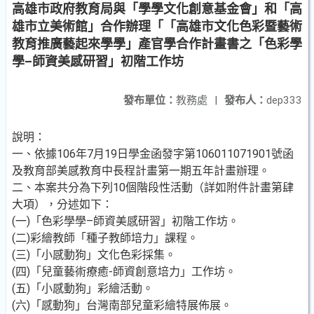
高雄市政府教育局與「學學文化創意基金會」和「高
雄市立美術館」合作辦理「「高雄市文化色彩暨藝術
教育推廣藝起來學學」產官學合作計畫書之「色彩學
學–師資美感研習」初階工作坊
發布單位：
教務處
|
發布人：
dep333
說明：
一、依據106年7月19日學金函發字第106011071901號函
及教育部美感教育中長程計畫第一期五年計畫辦理。
二、本案共分為下列10個階段性活動（詳如附件計畫第肆
大項），分述如下：
(一)「色彩學學–師資美感研習」初階工作坊。
(二)彩繪教師「種子教師培力」課程。
(三)「小感動狗」文化色彩採集。
(四)「兒童藝術療癒-師資創意培力」工作坊。
(五)「小感動狗」彩繪活動。
(六)「感動狗」台灣南部兒童彩繪特展佈展。