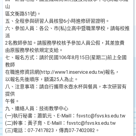
山
區文衡路51號)。
五、全程參與研習人員核發6小時進修研習證明。
六、參加人員：各公、市(私)立高中暨職業學校，請每校推
派
2名教師參加。請服務學校核予參加人員公假，其差旅費
由原服務學校依規定支給。
七、報名方式：請於民國106年8月15日(星期二)前上全國
教師
在職進修資訊網(http://www1.inservice.edu.tw)報名，
以報名先後順序，額滿25人為止。
八、注意事項：請自行攜帶水壺水杯與餐具，本次研習有
提供
午餐。
九、連絡人員：技術教學中心
(一)執行秘書：蕭凱元、E-Maill：fsvstc@fsvs.ks.edu.tw
(二)幹事：黃子育、E-Maill：fsvstc@fsvs.ks.edu.tw
(三)電話：07-7417823，傳真07-7402082。