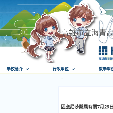
高雄市立海青
學校簡介
行政單位
教學單
:::
因應尼莎颱風有關7月29