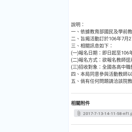
說明：
一、依據教育部國民及學前教育署
二、旨揭活動訂於106年7月
三、相關訊息如下：
(一)報名日期：即日起至106
(二)報名方式：欲報名教師逕
(三)招收對象：全國各高中職
四、本局同意參與活動教師
五、倘有任何問題請洽該院教育資源及
相關附件
2017-7-13-14-11-58-nf1.