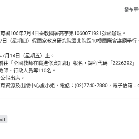
發布單
106年7月4日臺教國署高字第1060071921號函辦理。
27日（星期四）假國家教育研究院臺北院區10樓國際會議廳舉行
年7月14日（星期五）止。
前往「全國教師在職進修資訊網」報名，課程代碼「2226292」
教師、行政人員等110名。
以公假出席。
出版中心盧小姐，電話：(02)7740-7880，電子信箱：damojnit@
pdf