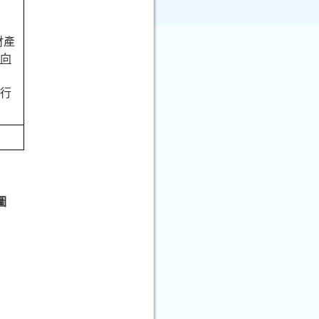
財產
內向
辦
進行
圖