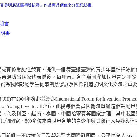
客發明展暨臺灣選拔賽」作品商品價值之分配切結書
明書
說明書
選拔賽係常態性競賽，提供一個舞臺讓臺灣的青少年盡情揮灑他
複審選拔出國家代表隊後，每年再赴各主辦國參加世界青少年發
。實為我國鼓勵學生從事創意發展及國際創造發明文化交流之重
會
(JIII)
在
2004
年發起並籌組
International Forum for Invention Promot
n for Young Inventor, IEYI)
，此後每個會員國輪流舉辦這個鼓勵世
尼、奈及利亞、越南、泰國、中國哈爾賓等國家辦理。其中我國
及
11
個國家、
500
多位來自世界各地的青少年與其隨行人員參與這
為目前唯一不收攤位費及報名費之國際發明展，公平性令人肯定