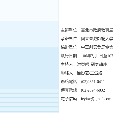
主辦單位：臺北市政府教育
承辦單位：國立臺灣師範大
協辦單位：
中華創意發展協
執行日期：
106
年
7
月
1
日至
10
主
持
人：洪榮昭
研究講座
聯
絡
人：
簡彤芸
/
王澧綾
聯絡電話：
(02)2351-6411
傳真電話：
(02)2394-6832
電子信箱：
ieyitw@gmail.com