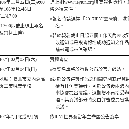
106
年
11
月
22
日
(
三
)9:00
請上網
www.ieyiun.org
填寫報名資料，
至
106
年
12
月
6
日
傳必須文件：
(
三
)17:00
n
報名時請選擇「
2017IEYI
臺灣賽」進
(17:00
即截止線上報名
名。
及資料上傳
)
n
若於報名截止日起五個工作天內未收
改通知或是複審報名成功通知之作
請來電或來信確認。
107
年
02
月
03
日
(
六
)
實體審查
107
年
02
月
04
日
(
日
)
n
得獎名單將於賽後公布於官方網站。
地點：臺北市立內湖高
n
對於公告得獎作品之相關專利或智慧
級工業職業學校
權有任何異議者，
可於公告後兩週
本協會提出覆議，逾期恕不再接受
理
。其異議部分將交由評審委員會
決議。
107
年
7
月底或
8
月初
依
IEYI
世界賽當年主辦國公告為準