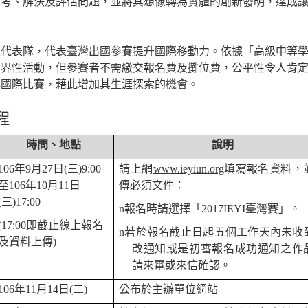
思考、解決及評估問題，並將其想像轉為實體的創新發明，達成
。
家代表隊，代表臺灣出國參賽提升國際移動力。依據「高級中等
世界性活動，但參賽者不需繳交報名費及攤位費，公平性令人肯
與國際比賽，藉此增加其生涯探索的機會。
程
時間、地點
說明
106
年
9
月
27
日
(
三
)9:00
請上網
www.ieyiun.org
填寫報名資料，
至
106
年
10
月
11
日
傳必須文件：
(
三
)17:00
n
報名時請選擇「
2017IEYI
臺灣賽」。
(17:00
即截止線上報名
n
若於報名截止日起五個工作天內未收
及資料上傳
)
改通知或是初審報名成功通知之作
請來電或來信確認。
106
年
11
月
14
日
(
二
)
公布於主辦單位網站