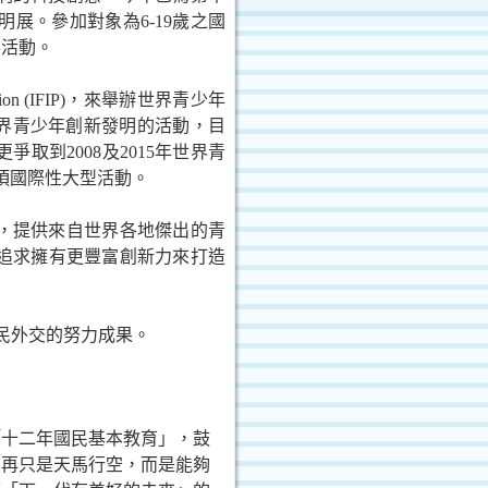
明展。參加對象為
6-19
歲之國
要活動。
ion (IFIP)
，來舉辦世界青少年
界青少年創新發明的活動，目
更爭取到
2008
及
2015
年世界青
項國際性大型活動。
，提供來自世界各地傑出的青
追求擁有更豐富創新力來打造
民外交的努力成果。
「十二年國民基本教育」，鼓
不再只是天馬行空，而是能夠