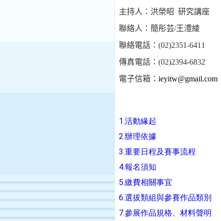
主
持
人：洪榮昭
研究講座
聯
絡
人：
簡彤芸
/
王澧綾
聯絡電話：
(02)2351-6411
傳真電話：
(02)2394-6832
電子信箱：
ieyitw@gmail.com
1.
活動緣起
2.
辦理依據
3.
重要日程及賽事流程
4.
報名須知
5.
繳費相關事宜
6.
選拔類組與參賽作品類別
7.
參展作品規格、材料聲明