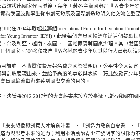
複審選拔出國家代表隊後，每年再赴各主辦國參加世界青少年發
。實為我國鼓勵學生從事創意發展及國際創造發明文化交流之重
會
(JIII)
在
2004
年發起並籌組
International Forum for Invention Promot
n for Young Inventor, IEYI)
，此後每個會員國輪流舉辦這個鼓勵世
尼、奈及利亞、越南、泰國、中國哈爾賓等國家辦理。其中我國
及
11
個國家、
500
多位來自世界各地的青少年與其隨行人員參與這
為目前唯一不收攤位費及報名費之國際發明展，公平性令人肯定
明與創造展現出來，並給予高度的尊敬與表揚，藉此鼓勵青少年
各會員國輪流舉辦來達到國際交流的目的。
中，決議將
2012-2017
年的大會秘書處設立於臺灣，增添我國在國
的「未來想像與創意人才培育計畫」、「創造力教育白皮書」、
創造力與思考未來的能力；利用本活動讓青少年發明家的想像力