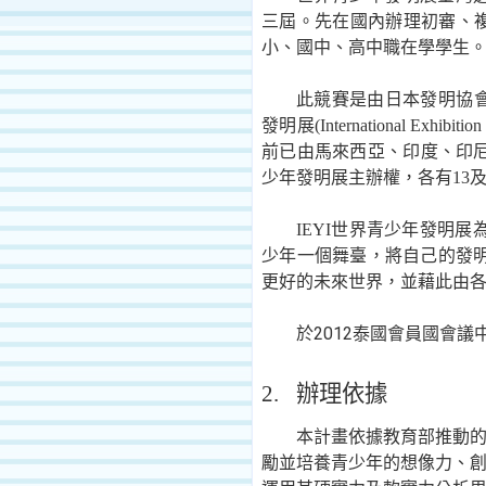
三屆。先在國內辦理初審、
小、國中、高中職在學學生
此競賽是由日本發明協
發明展
(International Exhibitio
前已由馬來西亞、印度、印
少年發明展主辦權，各有
13
IEYI
世界青少年發明展
少年一個舞臺，將自己的發
更好的未來世界，並藉此由
2012
於
泰國會員國會議
2.
辦理依據
本計畫依據教育部推動
勵並培養青少年的想像力、