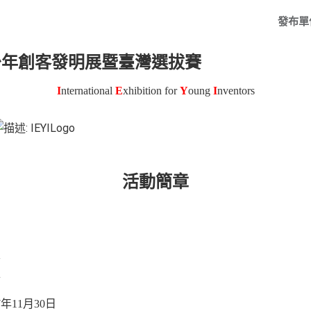
發布單
少年創客發明展暨臺灣選拔賽
I
nternational
E
xhibition for
Y
oung
I
nventors
活動簡章
局
學
會
7
年
11
月
30
日