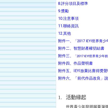
8.
評分項目及標準
9.
獎勵
10.
注意事項
11.
聯絡資訊
12.
其他
附件一、
2017 IEYI
「
世界青少
附件二、智慧財產權切結書
附件三、
「
2017 IEYI
世界青少年創
附件四、作品聲明書
IEYI
附件五、
放棄比賽得獎聲
附件六、「前代作品改良」
1.
活動緣起
世界青少年發明展臺灣