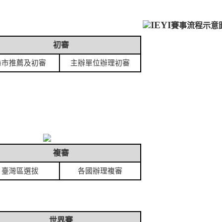
IEYI
賽事流程示意
初審
縣市推薦及初審
主辦單位辦理初審
複審
臺灣區選拔
各國辦理複審
世界賽