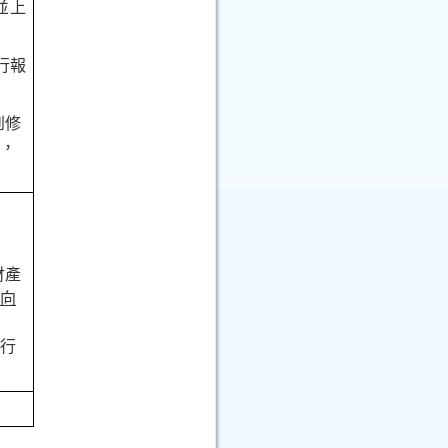
並上
行報
到修
品，
財產
內向
辦
進行