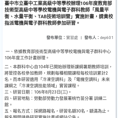
臺中市立臺中工業高級中等學校辦理106年度教育部
技術型高級中等學校電機與電子群科教師「風量平
衡、水量平衡、TAB技術培訓營」實施計畫，請貴校
指派電機與電子群科教師參加研習。
發布單位：
實習處
|
發布人：
dep601
一、依據教育部技術型高級中等學校電機與電子群科中心
106年度工作計畫辦理。
二、本群科中心自104年已開始辦理新課綱暑期教師培訓，
將管控各校參加教師，規劃每種相關課程每校培訓累計2
名。而本研習適用「冷凍空調科」及「電機空調科」未來
課綱之「冷凍空調技能領域」實習課程。
三、研習日期：106年8月23日(三)。
四、研習地點：勞動部勞動力發展署桃竹苗分署 訓練二
館。
五、報名方式：採網路報名，研習名額30名，額滿為止。
報名期間請參研習實施計畫或網站公告。