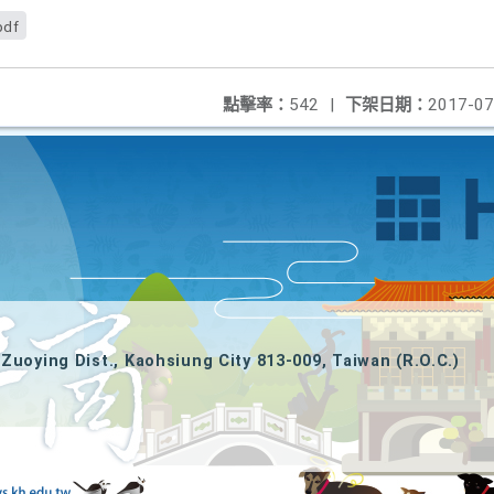
pdf
點擊率：
542
|
下架日期：
2017-07
Zuoying Dist., Kaohsiung City 813-009, Taiwan (R.O.C.)