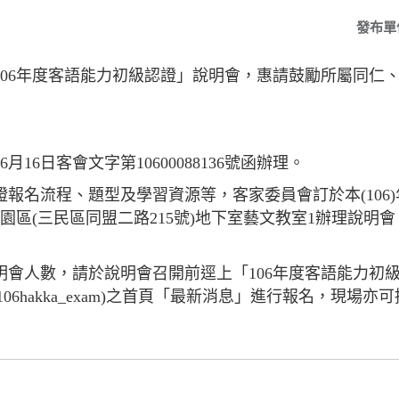
發布單
106年度客語能力初級認證」說明會，惠請鼓勵所屬同仁
月16日客會文字第10600088136號函辦理。
報名流程、題型及學習資源等，客家委員會訂於本(106)年6
園區(三民區同盟二路215號)地下室藝文教室1辦理說明
明會人數，請於說明會召開前逕上「106年度客語能力初
tnu.edu.tw/106hakka_exam)之首頁「最新消息」進行報名，現