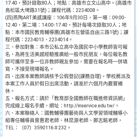
17:40，預計錄取80人；地點：高雄市立文山高中。(高雄市
鳥松區大埤路31號)；課程代碼：2234008。
(四)燕陶ART美感講座：106年9月30日，第一場：09:00-
12:40，第二場：14:00-17:40，預計每場次錄取30人；地
點：本市國民教育輔導團(高雄市左營區自由三路1號)；課
程代碼：2234013、2234014。
三、參加對象：本市公私立高中及國民中小學教師皆可報
名，為將生活美感經驗推廣給一般市民朋友，每位報名教
師可攜伴至多一位非教師親友參加，需要在報名時一併填
寫，不接受現場報名。
四、出席本案教師請核予公假登記(課務自理)，學校薦派及
本案工作人員於假日出席活動，請准於六個月內覈實補
休。
五、報名方式：請於「教育部全國教師在職進修資訊網」
完成線上報名手續，網址：http://inservice.edu.tw/。
六、本案聯絡人：國教輔導團藝術與人文學習領域輔導小
組專任輔導員曾惠君老師、林昆源老師、鄭志銘老師，
TEL：（07）3590116＃232。