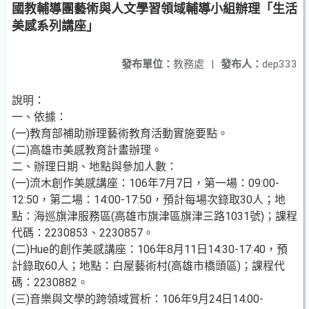
國教輔導團藝術與人文學習領域輔導小組辦理「生活
美感系列講座」
發布單位：
教務處
|
發布人：
dep333
說明：
一、依據：
(一)教育部補助辦理藝術教育活動實施要點。
(二)高雄市美感教育計畫辦理。
二、辦理日期、地點與參加人數：
(一)流木創作美感講座：106年7月7日，第一場：09:00-
12:50，第二場：14:00-17:50，預計每場次錄取30人；地
點：海巡旗津服務區(高雄市旗津區旗津三路1031號)；課程
代碼：2230853、2230857。
(二)Hue的創作美感講座：106年8月11日14:30-17:40，預
計錄取60人；地點：白屋藝術村(高雄市橋頭區)；課程代
碼：2230882。
(三)音樂與文學的跨領域賞析：106年9月24日14:00-