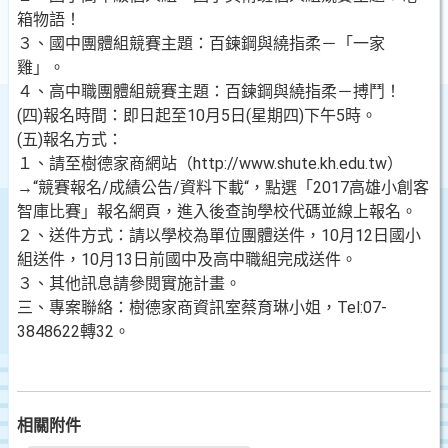
箱物語！
３、國中團體組競賽主題：百鍊鋼與繞指柔－「一家
雞」。
４、高中職團體組競賽主題：百鍊鋼與繞指柔－搏鬥！
(四)報名時間：即日起至10月5日(星期四)下午5時。
(五)報名方式：
１、請至樹德家商網站（http://www.shute.kh.edu.tw）
→“競賽報名/成績公告/資料下載“，點選「2017高雄小創客
智庫比賽」報名網頁，進入後查詢學校代碼並線上報名。
２、送件方式：請以學校為單位團體送件，10月12日國小
組送件，10月13日前國中及高中職組完成送件。
３、其他訊息請參閱實施計畫。
三、專案聯絡：樹德家商資訊室蔡育琳小姐，Tel:07-
3848622轉32。
相關附件