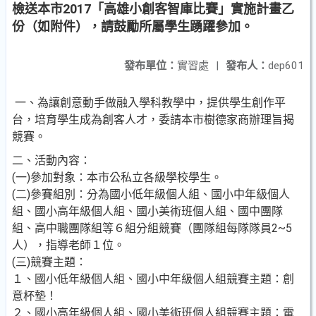
檢送本市2017「高雄小創客智庫比賽」實施計畫乙
份（如附件），請鼓勵所屬學生踴躍參加。
發布單位：
實習處
|
發布人：
dep601
一、為讓創意動手做融入學科教學中，提供學生創作平
台，培育學生成為創客人才，委請本市樹德家商辦理旨揭
競賽。
二、活動內容：
(一)參加對象：本市公私立各級學校學生。
(二)參賽組別：分為國小低年級個人組、國小中年級個人
組、國小高年級個人組、國小美術班個人組、國中團隊
組、高中職團隊組等６組分組競賽（團隊組每隊隊員2~5
人），指導老師１位。
(三)競賽主題：
１、國小低年級個人組、國小中年級個人組競賽主題：創
意杯墊！
２、國小高年級個人組、國小美術班個人組競賽主題：電