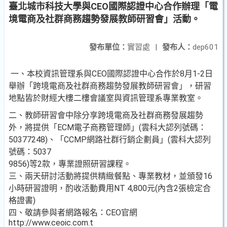
臺北城市科技大學與CEO國際認證中心合作辦理「電
境電商及社群商務趨勢發展教師研習會」活動。
發布單位：
實習處
|
發布人：
dep601
一、本校資訊管理系與CEO國際認證中心合作於8月1-2日
舉辦「跨境電商及社群商務趨勢發展教師研習會」，研習
地點皆於財經大樓二樓會議室與資訊管理系專業教室。
二、教師研習會中除分享跨境電商及社群商務發展趨勢
外，將提供「ECM電子商務管理師」(雲科大認列號碼：
50377248)、「CCMP網路社群行銷企劃員」(雲科大認列
號碼：5037
9856)等2款，專業證照研習課程。
三、兩天研討活動將提供精緻餐點、專業教材，並頒發16
小時研習證明，酌收活動費用NT 4,800元(內含2張檢定合
格證書)
四、敬請參與者網路報名：CEO官網
http://www.ceoic.com.t