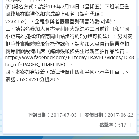
(四)報名方式：請於106年7月14日（星期五）下班前至全
國教師在職進修網完成線上報名（課程代碼：
2234152），全程參與者覈實登列研習時數6小時。
三、請報名參加人員盡量利用大眾運輸工具前往（和平國
小距高雄捷運紅線南岡山站步行約5分鐘可抵達），另因安
排戶外實際體驗飛行操作課程，請參加人員自行攜帶空拍
機等相關設備出席（講師張順傑先生最新空拍作品欣賞：
https://www.facebook.com/ETtodayTRAVEL/videos/15432
hc_ref=PAGES_TIMELINE）。
四、本案如有疑義，請逕洽岡山區和平國小蔡主任貞玉、
電話：6254220分機20。
下架日期：
2017-07-03
|
發佈日期：
2017-06-22
點擊率：
517
|