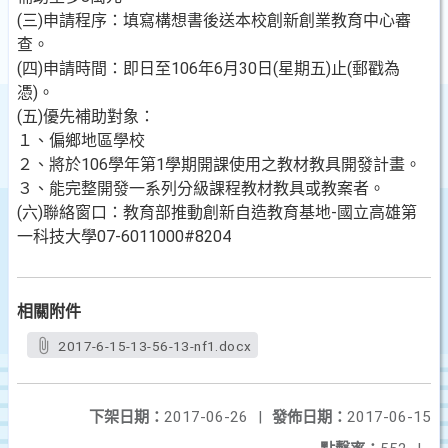
(三)申請程序：填寫構想書後送本校創新創業教育中心審
查。
(四)申請時間：即日至106年6月30日(星期五)止(郵戳為
憑)。
(五)優先補助對象：
１、偏鄉地區學校
２、將於106學年第1學期開課使用之教材教具開發計畫。
３、能完整開發一系列分級課程教材教具或教案者。
(六)聯絡窗口：教育部推動創新自造教育基地-國立高雄第
一科技大學07-6011000#8204
相關附件
2017-6-15-13-56-13-nf1.docx
下架日期：
2017-06-26
|
發佈日期：
2017-06-15