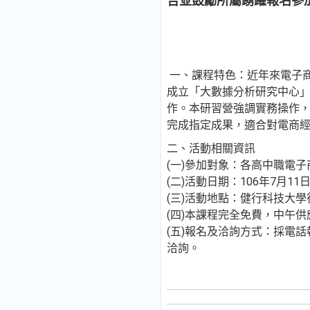
告並鼓勵所屬踴躍報名參
一、課程特色：近年來電子
成立「大數據分析研究中心
作。本研習營強調實務操作
完成指定成果，適合對電商
二、活動相關資訊
(一)參加對象：各高中職電
(二)活動日期：106年7月11
(三)活動地點：健行科技大學行
(四)本課程完全免費，中午供
(五)報名及洽詢方式：採電話報名：0
洽詢。