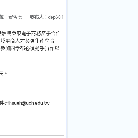
位：
實習處
|
發布人：
dep601
陸續與亞東電子商務產學合作
跨域電商人才與強化產學合
，參加同學都必須動手實作以
先。
sueh@uch.edu.tw