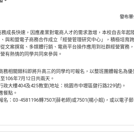
加。
發布單
商務成長快速，因應產業對電商人才的需求激增，本校自去年起
」、與和盟電子商務合作成立「經營管理研究中心」，積極培育
，從文案撰寫、多媒體行銷、電商平台操作應用到社群經營實務
經營有熱情的同學共同來參與。
子商務相關類科即將升高三的同學均可報名，以整班團體報名為優
日至106年7月12日共兩天。
政大樓404及425教室(地址：桃園市中壢區健行路229號)。
應餐點。
3-4581196轉7507(薛老師)或7501(楊小姐)，或以電子郵件cfh