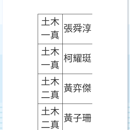
土木
張舜淳
一真
土木
柯耀珽
一真
土木
黃弈傑
二真
土木
黃子珊
二真