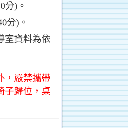
60
分
)
。
40
分
)
。
導室資料為依
外，嚴禁攜帶
椅子歸位，桌