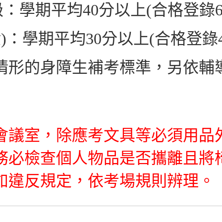
級：學期平均
40
分以上
(
合格登錄
般
)
：學期平均
30
分以上
(
合格登錄
情形的身障生補考標準，另依輔
會議室，除應考文具等必須用品
務必檢查個人物品是否攜離且將
如違反規定，依考場規則辨理。