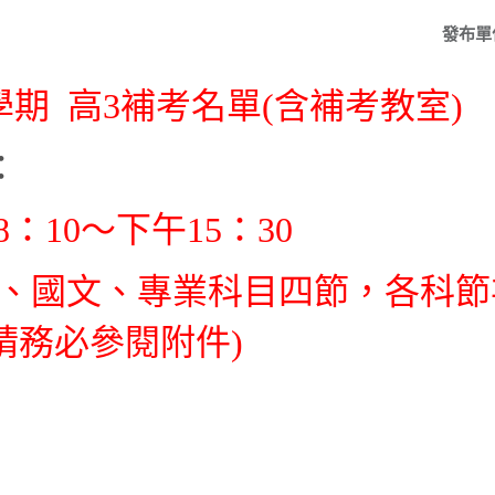
發布單
學期 高
3
補考名單
(
含補考教室
)
：
8
：
10
～下午
15
：
30
、國文、專業科目四節，各科節
請務必參閱附件
)