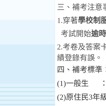
三、補考注意
1.
穿著
學校制
考試開始
逾
2.
考卷及答案卡
績登錄有誤。
四、補考標準
(1)
一般生
(2)
原住民
3
年