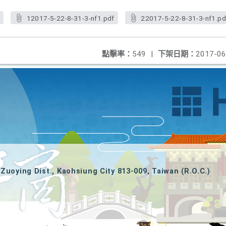
f
12017-5-22-8-31-3-nf1.pdf
22017-5-22-8-31-3-nf1.pd
點擊率：
549
|
下架日期：
2017-06
Zuoying Dist., Kaohsiung City 813-009, Taiwan (R.O.C.)