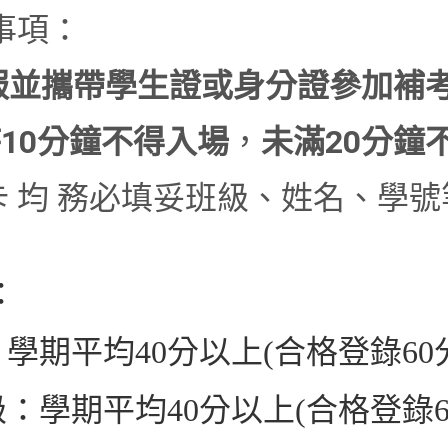
事項：
服並攜帶學生證或身分證參加補
時
10
分鐘不得入場
，
未滿
20
分鐘
 均 務必填妥班級、姓名、學
：
：學期平均
40
分以上
(
合格登錄
60
級：學期平均
40
分以上
(
合格登錄