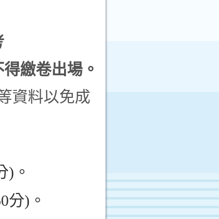
考
不得繳卷出場。
號等資料以免成
分
)
。
60
分
)
。