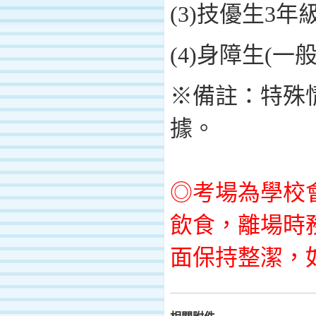
(3)
技優生
3
年
(4)
身障生
(
一
※備註：特殊
據。
◎考場為學校
飲食，離場時
面保持整潔，