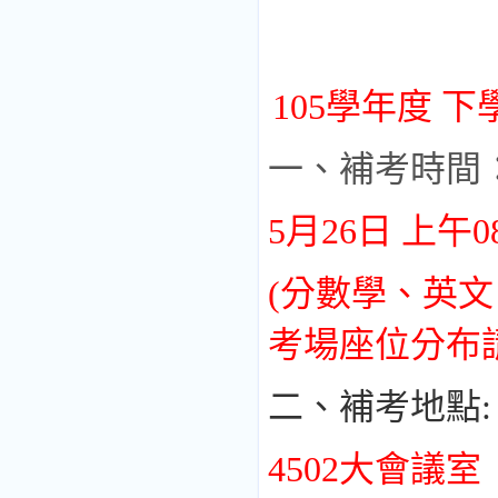
105
學年度 下
一、補考時間
5
月
26
日 上午
0
(
分數學、英文
考場座位分布
二、補考地點
:
4502
大會議室