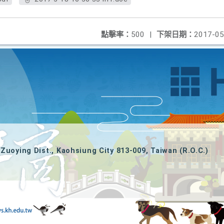
點擊率：
500
|
下架日期：
2017-05
Zuoying Dist., Kaohsiung City 813-009, Taiwan (R.O.C.)