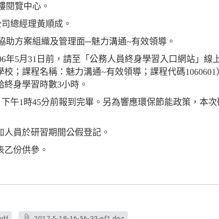
1樓閱覽中心。
公司總經理黃順成。
員工協助方案組織及管理面─魅力溝通~有效領導。
106年5月31日前，請至「公務人員終身學習入口網站」
校；課程名稱：魅力溝通~有效領導；課程代碼106060
給終身學習時數3小時。
日下午1時45分前報到完畢。另為響應環保節能政策，本
加人員於研習期間公假登記。
表乙份供參。
pdf
2017-5-18-16-56-33-nf1.doc