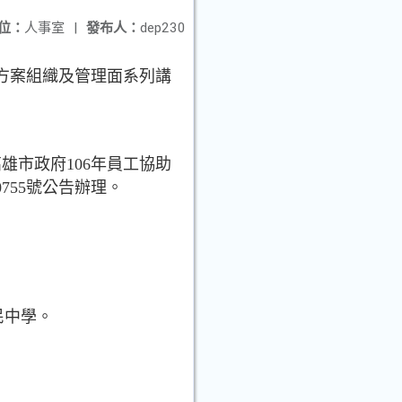
位：
人事室
|
發布人：
dep230
助方案組織及管理面系列講
高雄市政府106年員工協助
00755號公告辦理。
民中學。