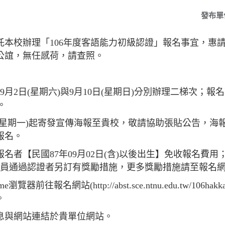
發布單
託本校辦理「106年度客語能力初級認證」報名事宜，惠
公誼，無任感荷，請查照。
9月2日(星期六)與9月10日(星期日)分別辦理二梯次；報名
。
5日(星期一)起寄發宣傳海報至貴校，敬請協助張貼公告，
報名。
報名者【民國87年09月02日(含)以後出生】免收報名費
教人員通過認證者另訂有獎勵措施，更多獎勵措施請至報名
瀏覽器前往報名網站(http://abst.sce.ntnu.edu.tw/106
。
息與網站連結於貴單位網站。